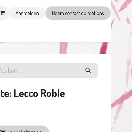
Aanmelden
Neem contact op met ons
Sommelier in 1 night
Evenementen
te: Lecco Roble
In winkelmandje