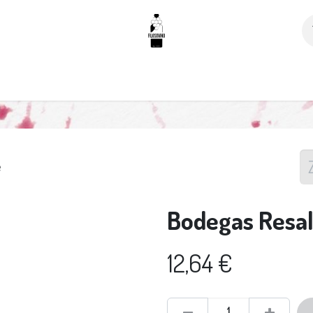
p
Neem contact op met ons
Privé-degustaties
e
Bodegas Resal
12,64
€